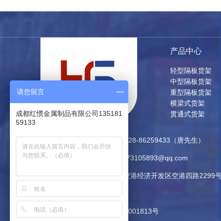
产品中心
轻型隔板货架
中型隔板货架
请您留言
重型隔板货架
横梁式货架
成都红惯金属制品有限公司135181
贯通式货架
59133
联系方式：13518159133 / 028-86259433（唐先生）
QQ：373105893 邮箱：373105893@qq.com
地址：成都市双流区西南航空港经济开发区空港四路2299
网站地图
|
RSS
|
XML
川公网安备 51012202001813号