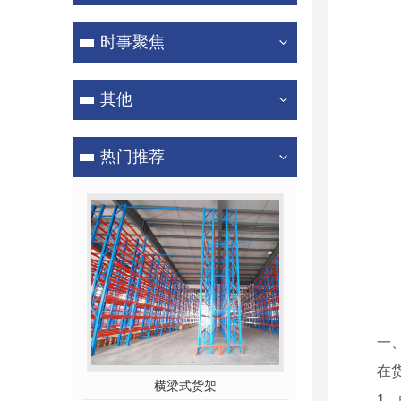
时事聚焦
其他
热门推荐
一
在
横梁式货架
1