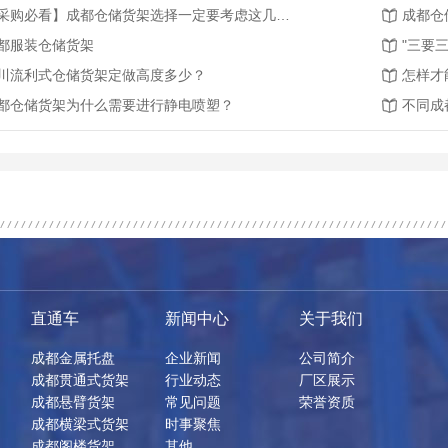
【采购必看】成都仓储货架选择一定要考虑这几点！
成都仓
都服装仓储货架
"三要
川流利式仓储货架定做高度多少？
怎样才
都仓储货架为什么需要进行静电喷塑？
直通车
新闻中心
关于我们
成都金属托盘
企业新闻
公司简介
成都贯通式货架
行业动态
厂区展示
成都悬臂货架
常见问题
荣誉资质
成都横梁式货架
时事聚焦
成都阁楼货架
其他