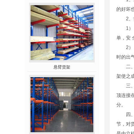
的好坏
2
1
单，安
2
时的出
二
悬臂货架
架使之
三
顶连接
分。
四
节，对
是由立