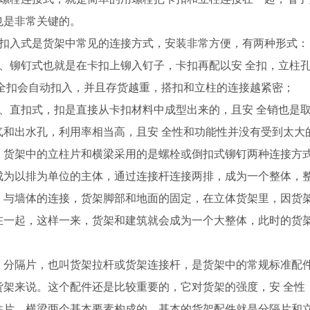
也是非常关键的。
、扣入式是货架中常见的连接方式，安装非常方便，有两种形式：
）、铆钉式也就是在卡扣上铆入钉子，卡扣再配以安 全扣，立柱
 全扣会自动扣入，并且存货越重，搭扣和立柱的连接越紧密；
）、直扣式，扣是直接从卡扣材料中成型出来的，且安 全销也是
气和出水孔，利用率相当高，且安 全性和功能性并没有受到太大
、货架中的立柱片和横梁采用的是螺栓或倒扣式铆钉两种连接方
成为以排为单位的主体，通过连接杆连接两排，成为一个整体，整
、与墙体的连接，货架脚部和地面的固定，在立体货架里，因货
在一起，这样一来，货架和建筑就会成为一个大整体，此时的货
、分隔片，也叫货架拉杆或货架连接杆，是货架中的常规标准配
货架来说。这个配件还是比较重要的，它对货架的强度，安 全性
柱片，横梁两个基本要素构成的，基本的货架配件就是分隔片和