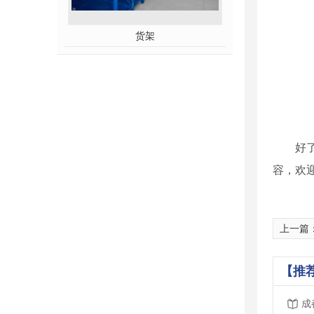
货架
好
容，欢
上一篇
【推
成